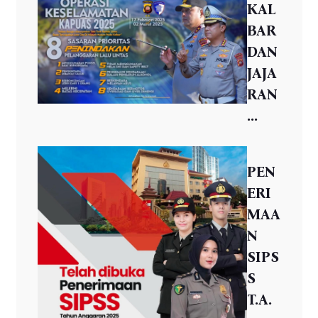
KAL
BAR
DAN
JAJA
RAN
...
PEN
ERI
MAA
N
SIPS
S
T.A.