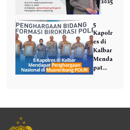
2025
5
Kapolr
es di
Kalbar
Menda
pat...