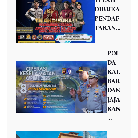
TELAH
DIBUKA
PENDAF
TARAN...
POL
DA
KAL
BAR
DAN
JAJA
RAN
...