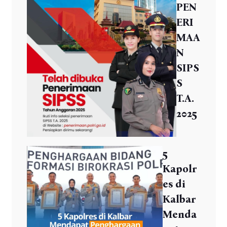
PEN
ERI
MAA
N
SIPS
S
T.A.
2025
5
Kapolr
es di
Kalbar
Menda