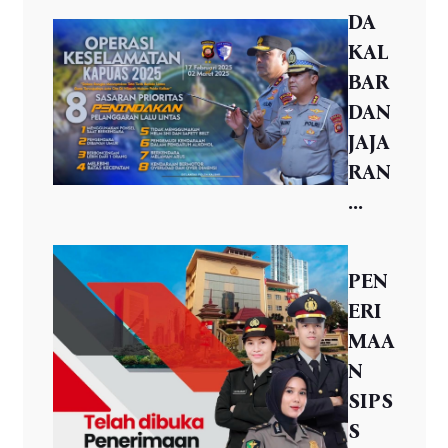
DA
KAL
BAR
DAN
JAJA
RAN
...
PEN
ERI
MAA
N
SIPS
S