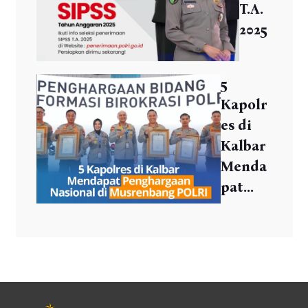
T.A.
2025
5
Kapolr
es di
Kalbar
Menda
pat...