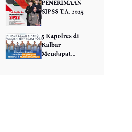
PENERIMAAN
SIPSS T.A. 2025
5 Kapolres di
Kalbar
Mendapat...