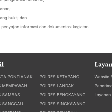
anan;
ng bukti; dan
penyajian informasi dan dokumentasi kegiatan
il
Laya
STA PONTIANAK
POLRES KETAPANG
Website 
S MEMPAWAH
POLRES LANDAK
Penerima
S SAMBAS
POLRES BENGKAYANG
Layanan
S SANGGAU
POLRES SINGKAWANG