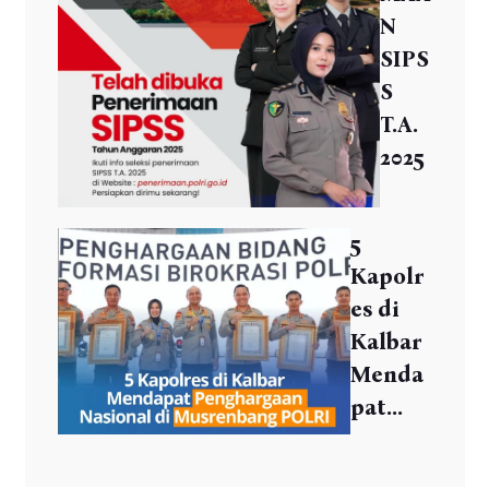
N
SIPS
S
T.A.
2025
5
Kapolr
es di
Kalbar
Menda
pat...