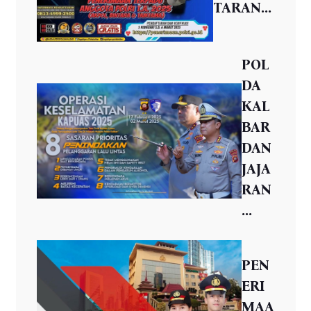
TARAN...
POL
DA
KAL
BAR
DAN
JAJA
RAN
...
PEN
ERI
MAA