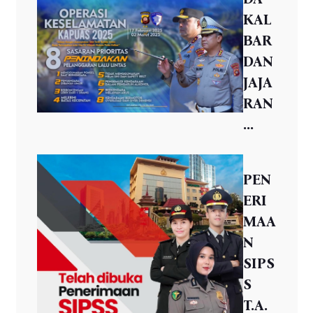
KAL
BAR
DAN
JAJA
RAN
...
PEN
ERI
MAA
N
SIPS
S
T.A.