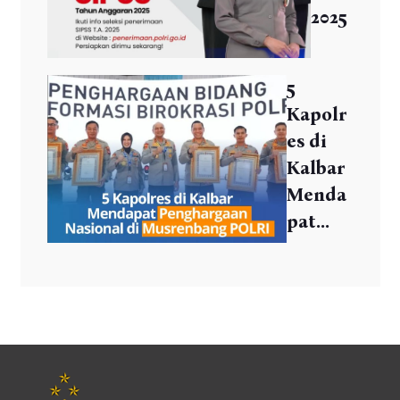
2025
5
Kapolr
es di
Kalbar
Menda
pat...