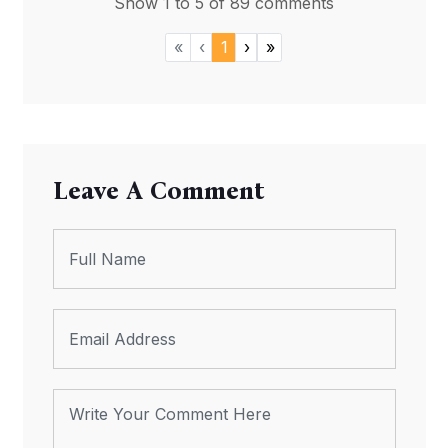
Show 1 to 5 of 89 comments
«
‹
1
›
»
Leave A Comment